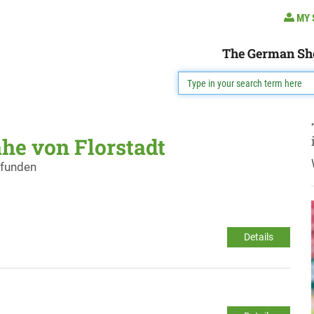
MY 
The German Sh
he von Florstadt
efunden
Details