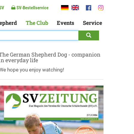
SV
SV-Bestellservice
epherd
The Club
Events
Service
The German Shepherd Dog - companion
in everyday life
We hope you enjoy watching!