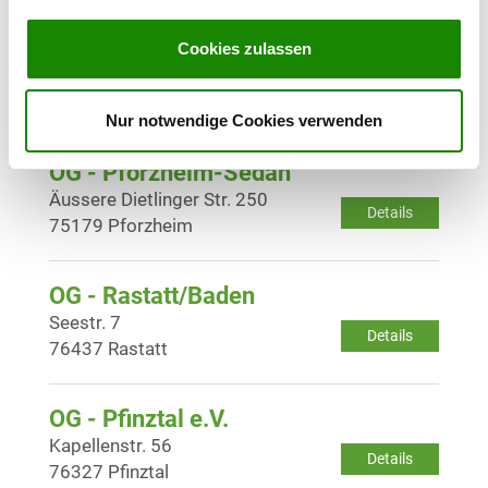
OG - Oetigheim/Baden
Cookies zulassen
Mühlstr. 69
Details
76470 Ötigheim
Nur notwendige Cookies verwenden
OG - Pforzheim-Sedan
Äussere Dietlinger Str. 250
Details
75179 Pforzheim
OG - Rastatt/Baden
Seestr. 7
Details
76437 Rastatt
OG - Pfinztal e.V.
Kapellenstr. 56
Details
76327 Pfinztal