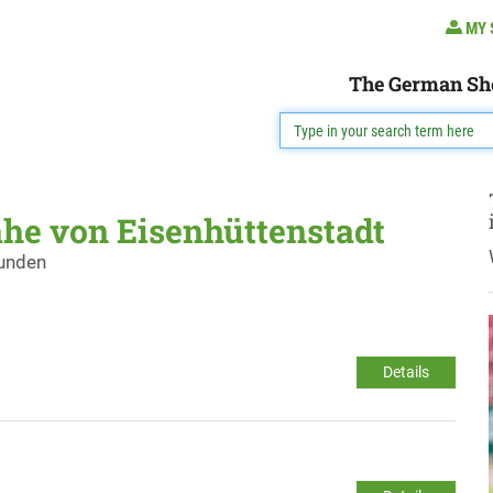
MY 
The German Sh
ähe von Eisenhüttenstadt
funden
Details