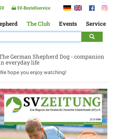
SV
SV-Bestellservice
epherd
The Club
Events
Service
The German Shepherd Dog - companion
in everyday life
We hope you enjoy watching!