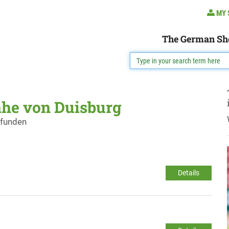
MY 
The German Sh
ähe von Duisburg
efunden
Details