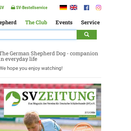
SV
SV-Bestellservice
epherd
The Club
Events
Service
The German Shepherd Dog - companion
in everyday life
We hope you enjoy watching!