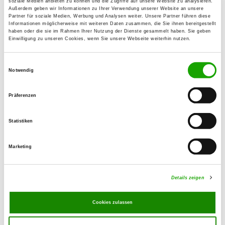
soziale Medien anbieten zu können und die Zugriffe auf unsere Website zu analysieren.
Außerdem geben wir Informationen zu Ihrer Verwendung unserer Website an unsere
Partner für soziale Medien, Werbung und Analysen weiter. Unsere Partner führen diese
OG - Rochlitz e.V.
Informationen möglicherweise mit weiteren Daten zusammen, die Sie ihnen bereitgestellt
haben oder die sie im Rahmen Ihrer Nutzung der Dienste gesammelt haben. Sie geben
Sörnziger Weg 6
Einwilligung zu unseren Cookies, wenn Sie unsere Webseite weiterhin nutzen.
Details
09306 Rochlitz
Einwilligungsauswahl
Notwendig
OG - Waldheim-Richzenhain
Nordstraße 3
Präferenzen
Details
04736 Waldheim
Statistiken
OG - Riesa
Marketing
Leutewitzer Str. 1a
Details
01589 Riesa-Göhlis
Details zeigen
OG - Claußnitz OT Markersdorf
Cookies zulassen
Zur Jahnhöhe
Details
09236 Markersdorf