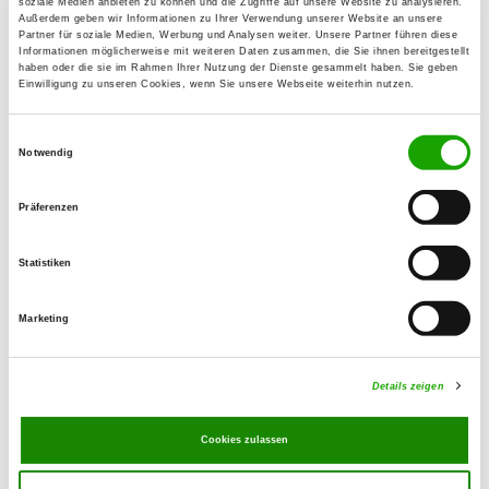
soziale Medien anbieten zu können und die Zugriffe auf unsere Website zu analysieren.
Außerdem geben wir Informationen zu Ihrer Verwendung unserer Website an unsere
Partner für soziale Medien, Werbung und Analysen weiter. Unsere Partner führen diese
OG - Am Ilsesee e.V.
Informationen möglicherweise mit weiteren Daten zusammen, die Sie ihnen bereitgestellt
haben oder die sie im Rahmen Ihrer Nutzung der Dienste gesammelt haben. Sie geben
Freienhufener Str. 107
Einwilligung zu unseren Cookies, wenn Sie unsere Webseite weiterhin nutzen.
Details
01983 Großräschen
Einwilligungsauswahl
Notwendig
OG - Riesa
Leutewitzer Str. 1a
Präferenzen
Details
01589 Riesa-Göhlis
Statistiken
OG - Annaburg
Marketing
Forstwiesenweg
Details
06925 Annaburg
Details zeigen
OG - Ruhland
Cookies zulassen
Details
01945 Ruhland