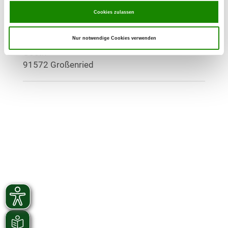
Cookies zulassen
OG - Großenried
Alter Sportplatz, Verlängerung der
Nur notwendige Cookies verwenden
Details
Goeth
91572 Großenried