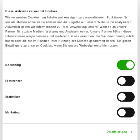
Diese Webseite verwendet Cookies
OG - Lauchheim e.V.
Wir verwenden Cookies, um Inhalte und Anzeigen zu personalisieren, Funktionen für
Gromberger Heide
soziale Medien anbieten zu können und die Zugriffe auf unsere Website zu analysieren.
Details
Außerdem geben wir Informationen zu Ihrer Verwendung unserer Website an unsere
73466 Lauchheim
Partner für soziale Medien, Werbung und Analysen weiter. Unsere Partner führen diese
Informationen möglicherweise mit weiteren Daten zusammen, die Sie ihnen bereitgestellt
haben oder die sie im Rahmen Ihrer Nutzung der Dienste gesammelt haben. Sie geben
Einwilligung zu unseren Cookies, wenn Sie unsere Webseite weiterhin nutzen.
OG - Dinkelsbühl e.V.
Kesselhof 2
Einwilligungsauswahl
Details
91550 Dinkelsbühl
Notwendig
Präferenzen
OG - Muhr am See
Stadeln Bundesstr. 13
Statistiken
Details
91735 Muhr am See
Marketing
OG - Nördlingen e.V.
Kaiserwiese 6
Details zeigen
Details
86720 Nördlingen