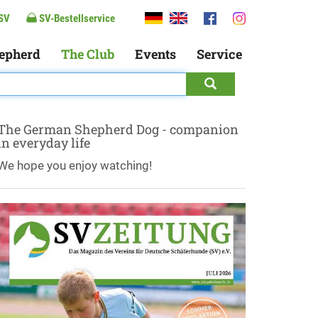
SV
SV-Bestellservice
epherd
The Club
Events
Service
The German Shepherd Dog - companion
in everyday life
We hope you enjoy watching!