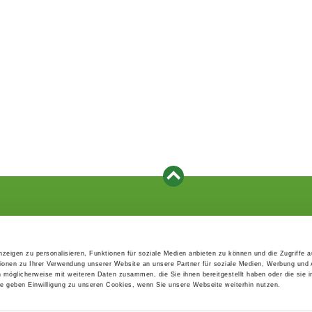
Events
Service
Association's main events
Become a member
zeigen zu personalisieren, Funktionen für soziale Medien anbieten zu können und die Zugriffe 
Supra-regional events VDH/FCI
Paymentsystem
ionen zu Ihrer Verwendung unserer Website an unsere Partner für soziale Medien, Werbung und 
Events calender
Forms, information b
n möglicherweise mit weiteren Daten zusammen, die Sie ihnen bereitgestellt haben oder die sie 
directories
 geben Einwilligung zu unseren Cookies, wenn Sie unsere Webseite weiterhin nutzen.
Statutes and rule boo
HDI - The sports insu