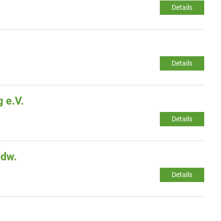
Details
Details
 e.V.
Details
Odw.
Details