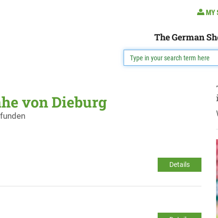
MY 
The German Sh
ähe von Dieburg
efunden
Details