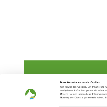
The German Shepherd
The Club
Diese Webseite verwendet Cookies
Everything about the breed
Structur
Wir verwenden Cookies, um Inhalte und An
Breeding and upbringing
SV magazine
analysieren. Außerdem geben wir Informat
Activ with dog
Local groups
Unsere Partner führen diese Informatione
Helper and saviour
Youth
Nutzung der Dienste gesammelt haben. Sie
Breeding predisposition test
Press
FAQ Gesundheit
Head office