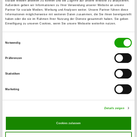
soziale Medien anbieten zu können und die Zugriffe auf unsere Website zu analysieren.
Außerdem geben wir Informationen zu Ihrer Verwendung unserer Website an unsere
Partner für soziale Medien, Werbung und Analysen weiter. Unsere Partner führen diese
OG - Bremen-Rönnebeck
Informationen möglicherweise mit weiteren Daten zusammen, die Sie ihnen bereitgestellt
haben oder die sie im Rahmen Ihrer Nutzung der Dienste gesammelt haben. Sie geben
Turnerstr. 159a
Einwilligung zu unseren Cookies, wenn Sie unsere Webseite weiterhin nutzen.
Details
28777 Bremen
Einwilligungsauswahl
Notwendig
OG - Delmenhorst
Im Delmengrund 37
Präferenzen
Details
27753 Delmenhorst
Statistiken
OG - Hude
Marketing
Hochmoorweg (Ecke in der Graft)
Details
27798 Hude
Details zeigen
OG - Weyhe-Leeste b. Bremen
Cookies zulassen
Hoher Deich 20
Details
28844 Weyhe-Leeste