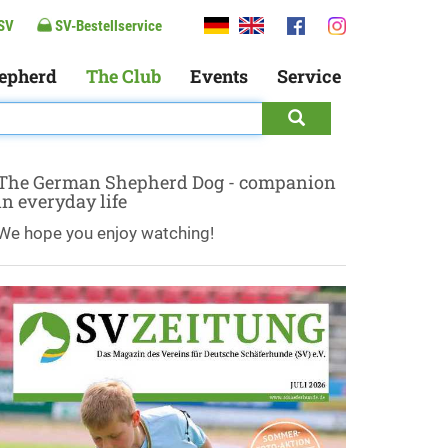
SV
SV-Bestellservice
epherd
The Club
Events
Service
The German Shepherd Dog - companion
in everyday life
We hope you enjoy watching!