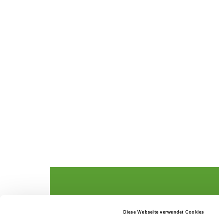
The German Shepherd
The Club
Diese Webseite verwendet Cookies
Everything about the breed
Structur