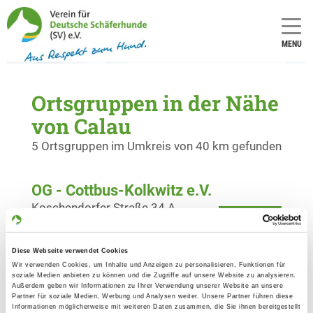
MENU
Ortsgruppen in der Nähe
von Calau
5 Ortsgruppen im Umkreis von 40 km gefunden
OG - Cottbus-Kolkwitz e.V.
Koschendorfer Straße 34 A
Details
03099 Kolkwitz
Diese Webseite verwendet Cookies
OG - Lauta e.V.
Wir verwenden Cookies, um Inhalte und Anzeigen zu personalisieren, Funktionen für
soziale Medien anbieten zu können und die Zugriffe auf unsere Website zu analysieren.
K.-Liebknecht-Str. 28a
Außerdem geben wir Informationen zu Ihrer Verwendung unserer Website an unsere
Details
Partner für soziale Medien, Werbung und Analysen weiter. Unsere Partner führen diese
02991 Lauta
Informationen möglicherweise mit weiteren Daten zusammen, die Sie ihnen bereitgestellt