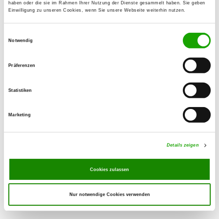
haben oder die sie im Rahmen Ihrer Nutzung der Dienste gesammelt haben. Sie geben
Einwilligung zu unseren Cookies, wenn Sie unsere Webseite weiterhin nutzen.
OG - Altdöbern
Einwilligungsauswahl
Am Poetensteg
Notwendig
Details
03229 Altdöbern
Präferenzen
OG - Am Ilsesee e.V.
Freienhufener Str. 107
Statistiken
Details
01983 Großräschen
Marketing
OG - Ruhland
Details zeigen
Details
01945 Ruhland
Cookies zulassen
Nur notwendige Cookies verwenden