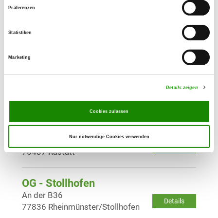
Präferenzen
OG - Oberkirch i.R.Baden
Butschbacher Str. 48 B
Statistiken
Details
77704 Oberkirch
Marketing
OG - Ottersweier e.V.
Walzfelder Str. 1
Details zeigen
Details
77833 Ottersweier
Cookies zulassen
OG - Rastatt/Baden
Nur notwendige Cookies verwenden
Seestr. 7
Details
76437 Rastatt
OG - Stollhofen
An der B36
Details
77836 Rheinmünster/Stollhofen