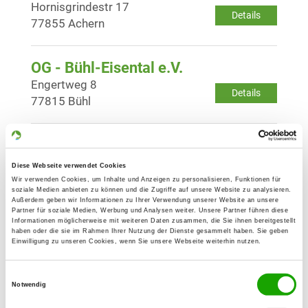
Hornisgrindestr 17
Details
77855 Achern
OG - Bühl-Eisental e.V.
Engertweg 8
Details
77815 Bühl
OG - Gaggenau-Hörden e.V.
Laufbachtal
Diese Webseite verwendet Cookies
Details
76593 Gernsbach
Wir verwenden Cookies, um Inhalte und Anzeigen zu personalisieren, Funktionen für
soziale Medien anbieten zu können und die Zugriffe auf unsere Website zu analysieren.
Außerdem geben wir Informationen zu Ihrer Verwendung unserer Website an unsere
Partner für soziale Medien, Werbung und Analysen weiter. Unsere Partner führen diese
OG - Haueneberstein und Umgebung
Informationen möglicherweise mit weiteren Daten zusammen, die Sie ihnen bereitgestellt
haben oder die sie im Rahmen Ihrer Nutzung der Dienste gesammelt haben. Sie geben
e.V.
Einwilligung zu unseren Cookies, wenn Sie unsere Webseite weiterhin nutzen.
Im Kühunter
Details
76530 Baden
Einwilligungsauswahl
Notwendig
Baden/Hauneberstein