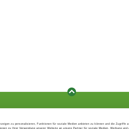
Events
Service
Association's main events
Become a member
zeigen zu personalisieren, Funktionen für soziale Medien anbieten zu können und die Zugriffe 
Supra-regional events VDH/FCI
Paymentsystem
ionen zu Ihrer Verwendung unserer Website an unsere Partner für soziale Medien, Werbung und 