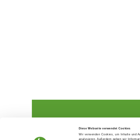
The German Shepherd
The Club
Diese Webseite verwendet Cookies
Everything about the breed
Structur
Wir verwenden Cookies, um Inhalte und An
Breeding and upbringing
SV magazine
analysieren. Außerdem geben wir Informat