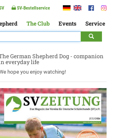
SV
SV-Bestellservice
epherd
The Club
Events
Service
The German Shepherd Dog - companion
in everyday life
We hope you enjoy watching!