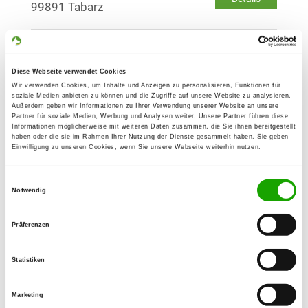
99891 Tabarz
OG - Waltershausen
Auf dem Kalkberg
Diese Webseite verwendet Cookies
Details
99880 Waltershausen
Wir verwenden Cookies, um Inhalte und Anzeigen zu personalisieren, Funktionen für
soziale Medien anbieten zu können und die Zugriffe auf unsere Website zu analysieren.
Außerdem geben wir Informationen zu Ihrer Verwendung unserer Website an unsere
Partner für soziale Medien, Werbung und Analysen weiter. Unsere Partner führen diese
OG - Eisenach
Informationen möglicherweise mit weiteren Daten zusammen, die Sie ihnen bereitgestellt
haben oder die sie im Rahmen Ihrer Nutzung der Dienste gesammelt haben. Sie geben
Auf dem Habichtsberg
Einwilligung zu unseren Cookies, wenn Sie unsere Webseite weiterhin nutzen.
Details
99817 Eisenach
Einwilligungsauswahl
Notwendig
OG - Brotterode
Präferenzen
Details
98599 Botterode
Statistiken
OG - Schmalkalden e.V.
Marketing