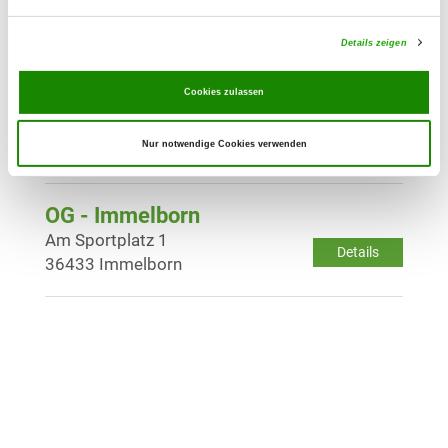
Details
98574 Schmalkalden
Details zeigen
OG - Struth-Helmershof "Am
Cookies zulassen
Düschenberg"
Helmerser Feld
Details
Nur notwendige Cookies verwenden
98593 Struth-Helmershof
OG - Immelborn
Am Sportplatz 1
Details
36433 Immelborn