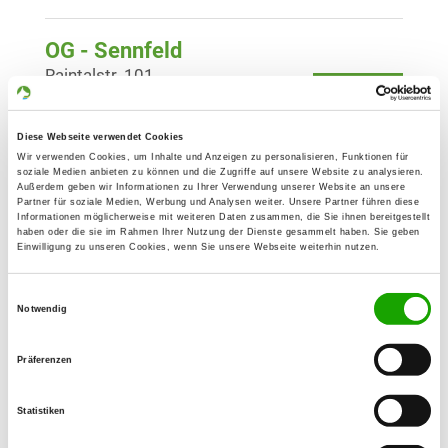
OG - Sennfeld
Raintalstr. 101
Details
74740 Adelsheim-Sennfeld
Diese Webseite verwendet Cookies
OG - Taubertal, Sitz Unterbalbach
Wir verwenden Cookies, um Inhalte und Anzeigen zu personalisieren, Funktionen für
soziale Medien anbieten zu können und die Zugriffe auf unsere Website zu analysieren.
Am Vogelsberg 11
Außerdem geben wir Informationen zu Ihrer Verwendung unserer Website an unsere
Details
Partner für soziale Medien, Werbung und Analysen weiter. Unsere Partner führen diese
97922 Lauda-Kgh-Unterbalbach
Informationen möglicherweise mit weiteren Daten zusammen, die Sie ihnen bereitgestellt
haben oder die sie im Rahmen Ihrer Nutzung der Dienste gesammelt haben. Sie geben
Einwilligung zu unseren Cookies, wenn Sie unsere Webseite weiterhin nutzen.
OG - Walldürn
Einwilligungsauswahl
Am Höpfinger Wäldchen
Notwendig
Details
74731 Walldürn
Präferenzen
OG - Niedernhall
Untere Au
Statistiken
Details
74676 Niedernhall