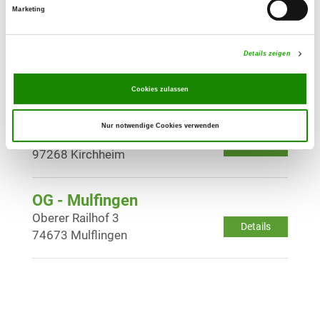
Marketing
OG - Oberaltertheim e.V.
Weinstraße
Details zeigen
Details
97237 Altertheim
Cookies zulassen
OG - Kirchheim
Nur notwendige Cookies verwenden
Kleinrinderfelder Straße
Details
97268 Kirchheim
OG - Mulfingen
Oberer Railhof 3
Details
74673 Mulflingen