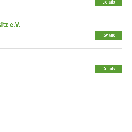
Details
tz e.V.
Details
Details