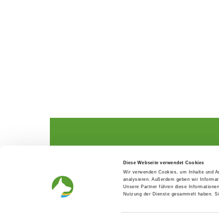
The German Shepherd
The Club
Diese Webseite verwendet Cookies
Everything about the breed
Structur
Wir verwenden Cookies, um Inhalte und An
Breeding and upbringing
SV magazine
analysieren. Außerdem geben wir Informat
Activ with dog
Local groups
Unsere Partner führen diese Informatione
Helper and saviour
Youth
Nutzung der Dienste gesammelt haben. Sie
Breeding predisposition test
Press
FAQ Gesundheit
Head office
Academy