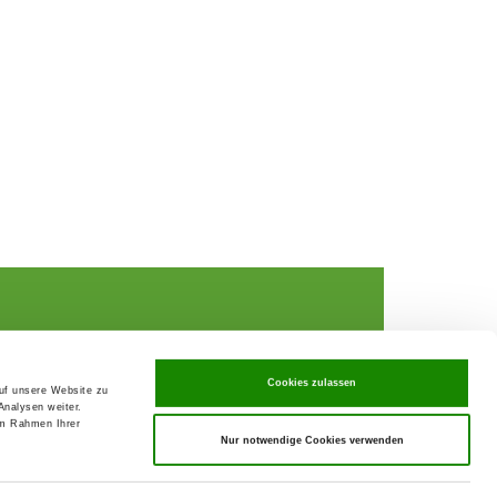
Cookies zulassen
auf unsere Website zu
Analysen weiter.
rochures,
im Rahmen Ihrer
Nur notwendige Cookies verwenden
ks
rance
ervices