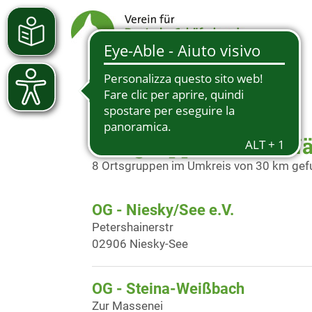
Ortsgruppen in der N
8 Ortsgruppen im Umkreis von 30 km ge
OG - Niesky/See e.V.
Petershainerstr
02906 Niesky-See
OG - Steina-Weißbach
Zur Massenei