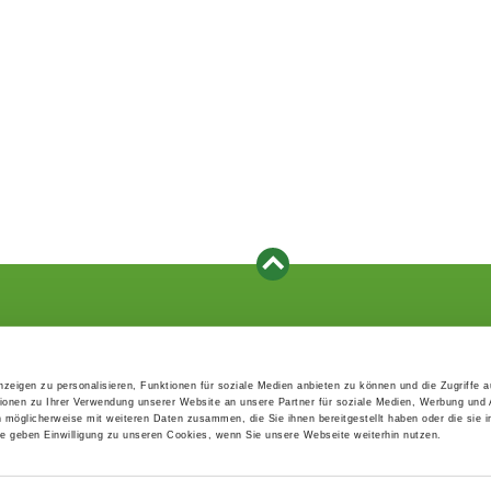
Events
Service
Association's main events
Become a member
zeigen zu personalisieren, Funktionen für soziale Medien anbieten zu können und die Zugriffe 
Supra-regional events VDH/FCI
Paymentsystem
ionen zu Ihrer Verwendung unserer Website an unsere Partner für soziale Medien, Werbung und 
Events calender
Forms, information b
n möglicherweise mit weiteren Daten zusammen, die Sie ihnen bereitgestellt haben oder die sie 
directories
 geben Einwilligung zu unseren Cookies, wenn Sie unsere Webseite weiterhin nutzen.
Statutes and rule boo
HDI - The sports insu
EDP Products / EDP-S