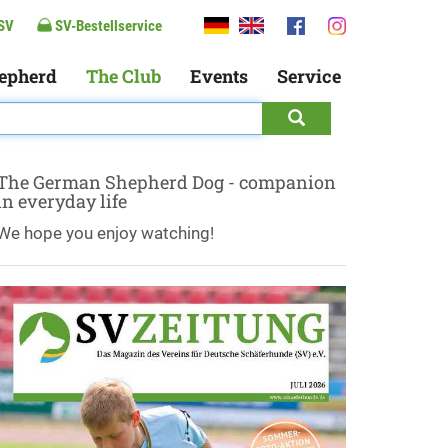
SV
SV-Bestellservice
epherd
The Club
Events
Service
The German Shepherd Dog - companion
in everyday life
We hope you enjoy watching!