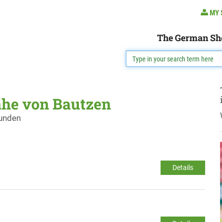
MY 
The German Sh
ähe von Bautzen
funden
Details