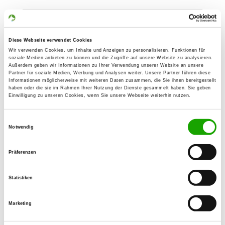
OG - Sonneborn e.V.
Am Rabtal 264a
Diese Webseite verwendet Cookies
Details
99869 Sonneborn
Wir verwenden Cookies, um Inhalte und Anzeigen zu personalisieren, Funktionen für
soziale Medien anbieten zu können und die Zugriffe auf unsere Website zu analysieren.
Außerdem geben wir Informationen zu Ihrer Verwendung unserer Website an unsere
Partner für soziale Medien, Werbung und Analysen weiter. Unsere Partner führen diese
OG - Erfurt e.V.
Informationen möglicherweise mit weiteren Daten zusammen, die Sie ihnen bereitgestellt
haben oder die sie im Rahmen Ihrer Nutzung der Dienste gesammelt haben. Sie geben
Egstedter Trift
Einwilligung zu unseren Cookies, wenn Sie unsere Webseite weiterhin nutzen.
Details
99097 Erfurt-Melchendorf
Einwilligungsauswahl
Notwendig
OG - I. P. Pawlow Gotha
Am Seeberg
Präferenzen
Details
99867 Gotha
Statistiken
OG - Dachwig e.V.
Marketing
Details
99100 Dachwig