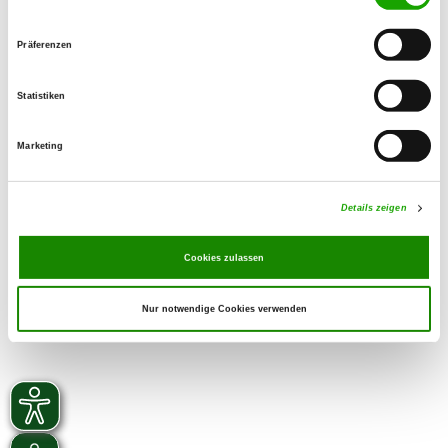
99095 Mittelhausen
Übungsplatz:
Präferenzen
Am Seeberg
99867 Gotha
Statistiken
E-Mail:
vom_oesterfeld@web.de
Marketing
Details zeigen
Cookies zulassen
Nur notwendige Cookies verwenden