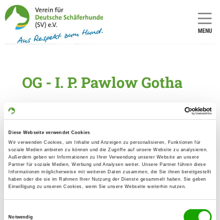
MENU
OG - I. P. Pawlow Gotha
Numero
Numero
LOI/SZ:
LOI/SZ:
2059
17
Diese Webseite verwendet Cookies
Wir verwenden Cookies, um Inhalte und Anzeigen zu personalisieren, Funktionen für
soziale Medien anbieten zu können und die Zugriffe auf unsere Website zu analysieren.
Informationen zur Ortsgruppe I. P.
Außerdem geben wir Informationen zu Ihrer Verwendung unserer Website an unsere
Partner für soziale Medien, Werbung und Analysen weiter. Unsere Partner führen diese
Pawlow Gotha
Informationen möglicherweise mit weiteren Daten zusammen, die Sie ihnen bereitgestellt
haben oder die sie im Rahmen Ihrer Nutzung der Dienste gesammelt haben. Sie geben
Kontakt:
Einwilligung zu unseren Cookies, wenn Sie unsere Webseite weiterhin nutzen.
Nadine Wiegand
Friedrich-Neumeyer-Str. 17
Einwilligungsauswahl
Notwendig