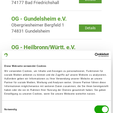
74177 Bad Friedrichshall
OG - Gundelsheim e.V.
Obergriesheimer Bergfeld 1
Details
74831 Gundelsheim
OG - Heilbronn/Württ. e.V.
Brackenheimer Str. 18
Details
74080 Heilbronn
Diese Webseite verwendet Cookies
Wir verwenden Cookies, um Inhalte und Anzeigen zu personalisieren, Funktionen für
OG - Leingarten e.V.
soziale Medien anbieten zu können und die Zugriffe auf unsere Website zu analysieren.
Außerdem geben wir Informationen zu Ihrer Verwendung unserer Website an unsere
Am Hardt 1
Partner für soziale Medien, Werbung und Analysen weiter. Unsere Partner führen diese
Details
Informationen möglicherweise mit weiteren Daten zusammen, die Sie ihnen bereitgestellt
74211 Leingarten
haben oder die sie im Rahmen Ihrer Nutzung der Dienste gesammelt haben. Sie geben
Einwilligung zu unseren Cookies, wenn Sie unsere Webseite weiterhin nutzen.
OG - Neckarsulm e.V.
Einwilligungsauswahl
Am Roßmarkt 1
Notwendig