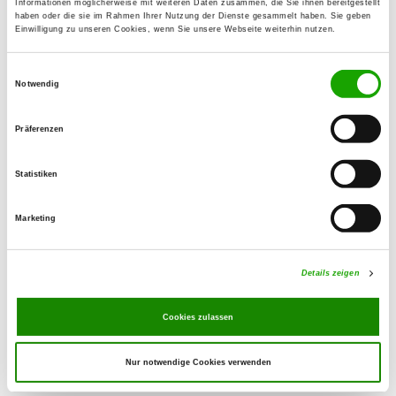
Informationen möglicherweise mit weiteren Daten zusammen, die Sie ihnen bereitgestellt
haben oder die sie im Rahmen Ihrer Nutzung der Dienste gesammelt haben. Sie geben
Einwilligung zu unseren Cookies, wenn Sie unsere Webseite weiterhin nutzen.
OG - Inntal e.V., Sitz Rosenheim -82-
Moosbachstr. 18
Einwilligungsauswahl
Details
83026 Rosenheim-Kastenau
Notwendig
Präferenzen
OG - Kolbermoor, Krs. Bad Aibling
e.V.
Statistiken
Feilnbacherstraße 9
Details
83043 Bad Aibling
Marketing
OG - Rosenheim e.V.
Details zeigen
Brunnholzstr. 54
Details
83024 Rosenheim
Cookies zulassen
Nur notwendige Cookies verwenden