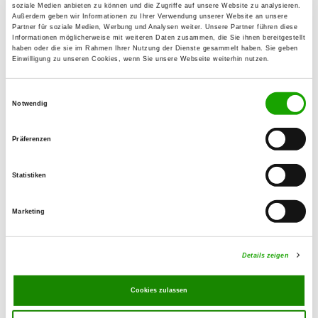
83123 Amerang/Kirchensur
soziale Medien anbieten zu können und die Zugriffe auf unsere Website zu analysieren.
Außerdem geben wir Informationen zu Ihrer Verwendung unserer Website an unsere
E-Mail:
Partner für soziale Medien, Werbung und Analysen weiter. Unsere Partner führen diese
Informationen möglicherweise mit weiteren Daten zusammen, die Sie ihnen bereitgestellt
josef-liegl@t-online.de
haben oder die sie im Rahmen Ihrer Nutzung der Dienste gesammelt haben. Sie geben
Einwilligung zu unseren Cookies, wenn Sie unsere Webseite weiterhin nutzen.
Angebot:
Erziehungskurse, Faehrte, Unterordnung,
Einwilligungsauswahl
Notwendig
Schutzdienst
Präferenzen
Übungszeiten im Sommer:
Mittwoch
from 19:00 h
Statistiken
Freitag
from 19:00 h
Marketing
Sonntag
from 08:00 h
Übungszeiten im Winter:
Details zeigen
Mittwoch
from 19:00 h
Cookies zulassen
Freitag
from 19:00 h