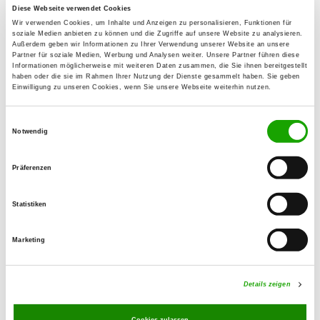
Diese Webseite verwendet Cookies
Wir verwenden Cookies, um Inhalte und Anzeigen zu personalisieren, Funktionen für
OG - Dagersheim Krs. Böblingen
soziale Medien anbieten zu können und die Zugriffe auf unsere Website zu analysieren.
Außerdem geben wir Informationen zu Ihrer Verwendung unserer Website an unsere
Waldstr. 39
Partner für soziale Medien, Werbung und Analysen weiter. Unsere Partner führen diese
Details
Informationen möglicherweise mit weiteren Daten zusammen, die Sie ihnen bereitgestellt
71034 Böblingen
haben oder die sie im Rahmen Ihrer Nutzung der Dienste gesammelt haben. Sie geben
Einwilligung zu unseren Cookies, wenn Sie unsere Webseite weiterhin nutzen.
OG - Horb a.N. e.V.
Einwilligungsauswahl
Neckarvorland
Notwendig
Details
72160 Horb a. N.
Präferenzen
OG - Rottenburg, Sitz Rottenburg/N.
Statistiken
Egelsee
Details
72108 Rottenburg
Marketing
OG - Stammheim/Württ.
Details zeigen
Galgenbergsteige
Details
75365 Calw-Stammheim
Cookies zulassen