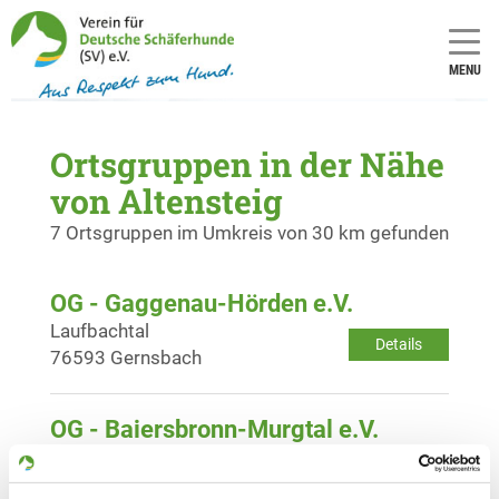
MENU
Ortsgruppen in der Nähe
von Altensteig
7 Ortsgruppen im Umkreis von 30 km gefunden
OG - Gaggenau-Hörden e.V.
Laufbachtal
Details
76593 Gernsbach
OG - Baiersbronn-Murgtal e.V.
Rommelsau 39
Details
72270 Baiersbronn-Röt