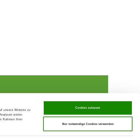
Cookies zulassen
auf unsere Website zu
Analysen weiter.
rochures,
im Rahmen Ihrer
Nur notwendige Cookies verwenden
ks
rance
ervices