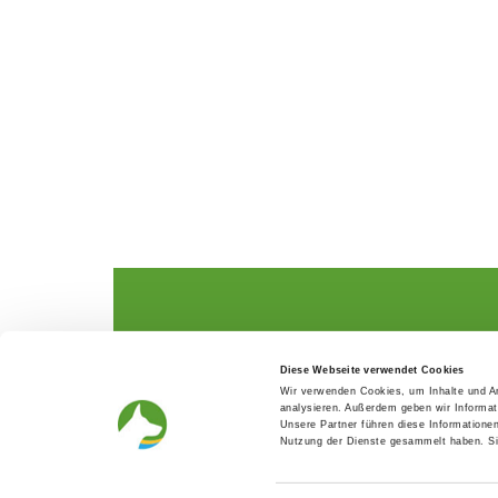
The German Shepherd
The Club
Diese Webseite verwendet Cookies
Everything about the breed
Structur
Wir verwenden Cookies, um Inhalte und An
Breeding and upbringing
SV magazine
analysieren. Außerdem geben wir Informat
Activ with dog
Local groups
Unsere Partner führen diese Informatione
Helper and saviour
Youth
Nutzung der Dienste gesammelt haben. Sie
Breeding predisposition test
Press
FAQ Gesundheit
Head office
Academy