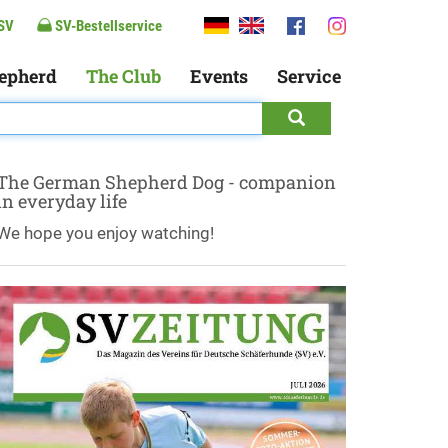
SV
SV-Bestellservice
epherd
The Club
Events
Service
The German Shepherd Dog - companion
in everyday life
We hope you enjoy watching!