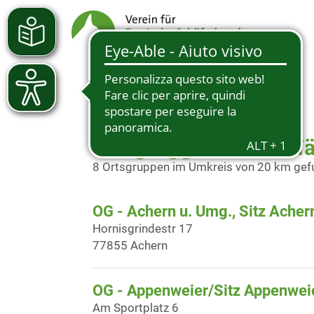
Ortsgruppen in der N
8 Ortsgruppen im Umkreis von 20 km ge
OG - Achern u. Umg., Sitz Acher
Hornisgrindestr 17
77855 Achern
OG - Appenweier/Sitz Appenwei
Am Sportplatz 6