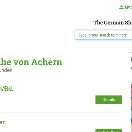
MY 
The German Sh
ähe von Achern
funden
n/Bd.
Details
er