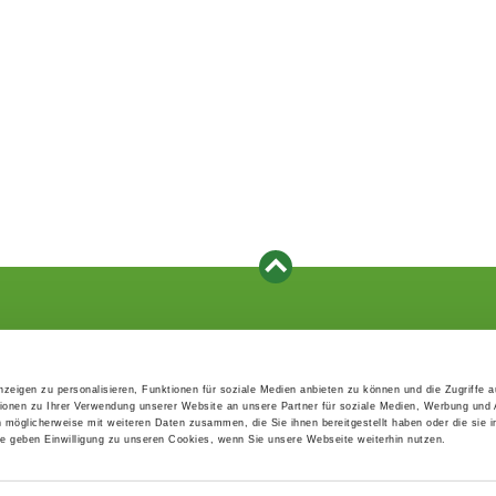
Events
Service
Association's main events
Become a member
zeigen zu personalisieren, Funktionen für soziale Medien anbieten zu können und die Zugriffe 
Supra-regional events VDH/FCI
Paymentsystem
ionen zu Ihrer Verwendung unserer Website an unsere Partner für soziale Medien, Werbung und 
Events calender
Forms, information b
n möglicherweise mit weiteren Daten zusammen, die Sie ihnen bereitgestellt haben oder die sie 
directories
 geben Einwilligung zu unseren Cookies, wenn Sie unsere Webseite weiterhin nutzen.
Statutes and rule boo
HDI - The sports insu
EDP Products / EDP-S