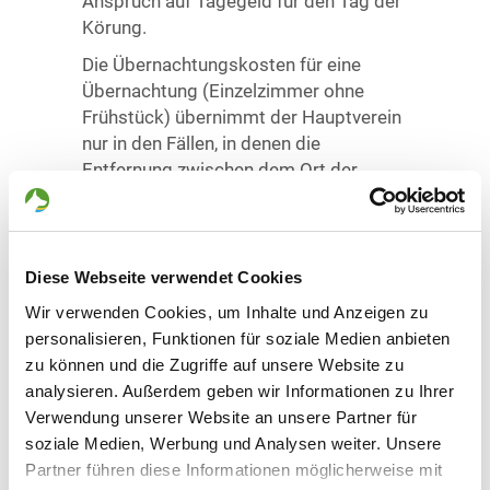
Anspruch auf Tagegeld für den Tag der
Körung.
Die Übernachtungskosten für eine
Übernachtung (Einzelzimmer ohne
Frühstück) übernimmt der Hauptverein
nur in den Fällen, in denen die
Entfernung zwischen dem Ort der
Körung und dem Wohnort des
Körmeisters mehr als 400 km
(einfache Strecke) beträgt. Hierfür ist
zwingend die Hotelrechnung der
Diese Webseite verwendet Cookies
Körabrechnung beizufügen.
Wir verwenden Cookies, um Inhalte und Anzeigen zu
Für die eingesetzten Lehrhelfer auf
personalisieren, Funktionen für soziale Medien anbieten
Körungen werden an Fahrtkosten
zu können und die Zugriffe auf unsere Website zu
maximal 60 € und an Tagegeld je
analysieren. Außerdem geben wir Informationen zu Ihrer
Einsatztag 35 € bezahlt.
Verwendung unserer Website an unsere Partner für
soziale Medien, Werbung und Analysen weiter. Unsere
Sollten auf einer Körung weniger als
Partner führen diese Informationen möglicherweise mit
zehn Hunde vorgeführt werden, erfolgt