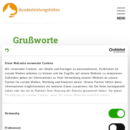
MENU
Grußworte
Landesgruppenvorsitzender
Diese Webseite verwendet Cookies
Bürgermeister von Groß Stieten
Wir verwenden Cookies, um Inhalte und Anzeigen zu personalisieren, Funktionen für
soziale Medien anbieten zu können und die Zugriffe auf unsere Website zu analysieren.
Außerdem geben wir Informationen zu Ihrer Verwendung unserer Website an unsere
Landrat des Landkreises
Partner für soziale Medien, Werbung und Analysen weiter. Unsere Partner führen diese
Nordwestmecklenburg - Tino Schomann
Informationen möglicherweise mit weiteren Daten zusammen, die Sie ihnen bereitgestellt
haben oder die sie im Rahmen Ihrer Nutzung der Dienste gesammelt haben. Sie geben
Einwilligung zu unseren Cookies, wenn Sie unsere Webseite weiterhin nutzen.
Landtagspräsidentin - Birgit Hesse
Einwilligungsauswahl
Notwendig
Präferenzen