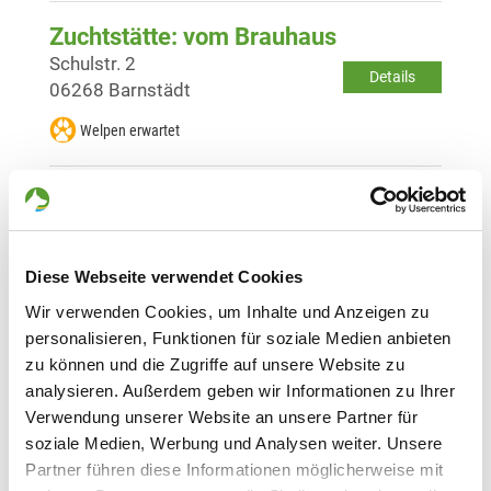
Zuchtstätte: vom Brauhaus
Schulstr. 2
Details
06268 Barnstädt
Welpen erwartet
Zuchtstätte: vom Sauloch
Topfmarkt 18
Details
06249 Mücheln
Diese Webseite verwendet Cookies
Derzeit keine Welpen
Wir verwenden Cookies, um Inhalte und Anzeigen zu
personalisieren, Funktionen für soziale Medien anbieten
Zuchtstätte: vom Hasseltal
zu können und die Zugriffe auf unsere Website zu
analysieren. Außerdem geben wir Informationen zu Ihrer
Schloßstr. 13 A
Details
Verwendung unserer Website an unsere Partner für
06632 Freyburg
soziale Medien, Werbung und Analysen weiter. Unsere
Derzeit keine Welpen
Partner führen diese Informationen möglicherweise mit