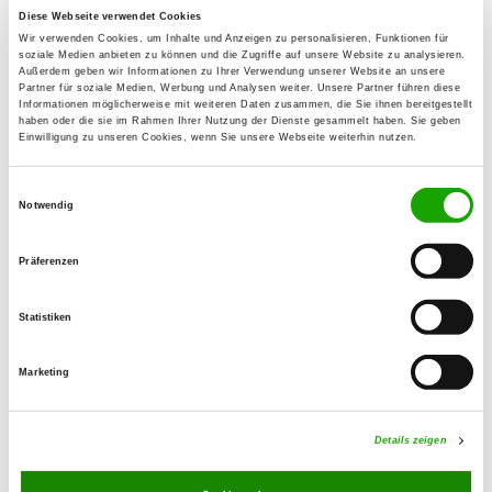
Zuchtstätte: von der Claudinenburg
Diese Webseite verwendet Cookies
Fernabrünster Str. 27
Details
Wir verwenden Cookies, um Inhalte und Anzeigen zu personalisieren, Funktionen für
90613 Großhabersdorf
soziale Medien anbieten zu können und die Zugriffe auf unsere Website zu analysieren.
Außerdem geben wir Informationen zu Ihrer Verwendung unserer Website an unsere
Partner für soziale Medien, Werbung und Analysen weiter. Unsere Partner führen diese
Derzeit keine Welpen
Informationen möglicherweise mit weiteren Daten zusammen, die Sie ihnen bereitgestellt
haben oder die sie im Rahmen Ihrer Nutzung der Dienste gesammelt haben. Sie geben
Einwilligung zu unseren Cookies, wenn Sie unsere Webseite weiterhin nutzen.
Zuchtstätte: Sonnenfeld
Haag 20
Einwilligungsauswahl
Details
Notwendig
91564 Neuendettelsau
Derzeit keine Welpen
Präferenzen
Statistiken
Zuchtstätte: von der
Geigenbauersiedlung
Marketing
Damaschkestr. 80 C
Details
91088 Bubenreuth
Details zeigen
Derzeit keine Welpen