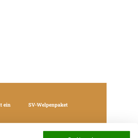
t ein
SV-Welpenpaket