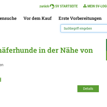
zurück
SV STARTSEITE
MEIN SV-LOG
ensuche
Vor dem Kauf
Erste Vorbereitungen
häferhunde in der Nähe von
en
d
Details