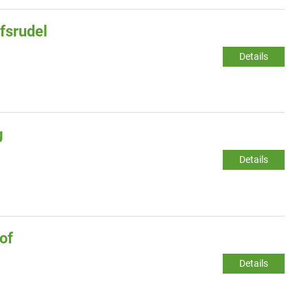
fsrudel
Details
g
Details
of
Details