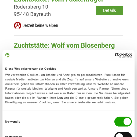
Rodersberg 10
Details
95448 Bayreuth
Derzeit keine Welpen
Zuchtstätte: Wolf vom Blosenberg
Dorfstr. 3
Details
08606 Triebel/OT Blosenberg
Diese Webseite verwendet Cookies
Derzeit keine Welpen
Wir verwenden Cookies, um Inhalte und Anzeigen zu personalisieren, Funktionen für
soziale Medien anbieten zu können und die Zugriffe auf unsere Website zu analysieren.
Außerdem geben wir Informationen zu Ihrer Verwendung unserer Website an unsere
Partner für soziale Medien, Werbung und Analysen weiter. Unsere Partner führen diese
Zuchtstätte: von der Wilhelminenaue
Informationen möglicherweise mit weiteren Daten zusammen, die Sie ihnen bereitgestellt
Kulmbacher Str. 70
haben oder die sie im Rahmen Ihrer Nutzung der Dienste gesammelt haben. Sie geben
Details
Einwilligung zu unseren Cookies, wenn Sie unsere Webseite weiterhin nutzen.
95213 Münchberg
Derzeit keine Welpen
Einwilligungsauswahl
Notwendig