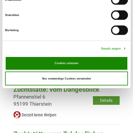
Zuchtstätte: vom Haus Weisheit
Präferenzen
Markersreuth 13
Details
95213 Münchberg
Statistiken
Derzeit keine Welpen
Marketing
Zuchtstätte: Piper's Pride
Details zeigen
Hügelweg 11
Details
95466 Weidenberg
Cookies zulassen
Derzeit keine Welpen
Nur notwendige Cookies verwenden
Zuchtstätte: vom Dangesblick
Pfannenstiel 6
Details
95199 Thierstein
Derzeit keine Welpen