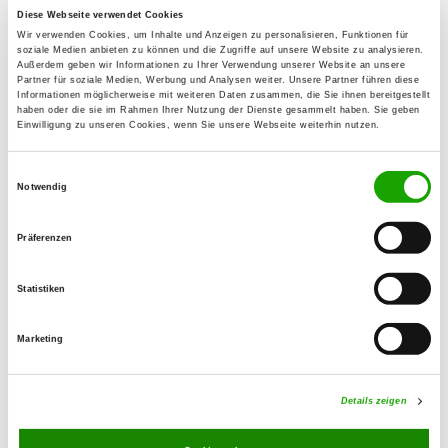
Zuchtstätte: TEAM Gigelsfelsen
Diese Webseite verwendet Cookies
Kleiner Weg 14
Details
Wir verwenden Cookies, um Inhalte und Anzeigen zu personalisieren, Funktionen für
69437 Neckargerach
soziale Medien anbieten zu können und die Zugriffe auf unsere Website zu analysieren.
Außerdem geben wir Informationen zu Ihrer Verwendung unserer Website an unsere
Partner für soziale Medien, Werbung und Analysen weiter. Unsere Partner führen diese
Welpen erwartet
Informationen möglicherweise mit weiteren Daten zusammen, die Sie ihnen bereitgestellt
haben oder die sie im Rahmen Ihrer Nutzung der Dienste gesammelt haben. Sie geben
Einwilligung zu unseren Cookies, wenn Sie unsere Webseite weiterhin nutzen.
Zuchtstätte: vom treuen Kamerad
Reiterspfad 5
Einwilligungsauswahl
Details
Notwendig
64750 Lützelbach
Welpen erwartet
Präferenzen
Statistiken
Zuchtstätte: vom Team
Trienzbachtal
Marketing
Am Sportplatz 21
Details
74864 Fahrenbach
Details zeigen
Welpen erwartet