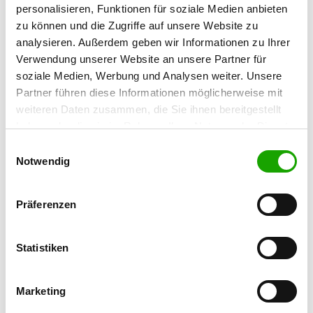
personalisieren, Funktionen für soziale Medien anbieten
Zuchtstätte: vom Wutachtal
zu können und die Zugriffe auf unsere Website zu
Einhardstr. 1
analysieren. Außerdem geben wir Informationen zu Ihrer
Details
68519 Viernheim
Verwendung unserer Website an unsere Partner für
soziale Medien, Werbung und Analysen weiter. Unsere
Derzeit keine Welpen
Partner führen diese Informationen möglicherweise mit
weiteren Daten zusammen, die Sie ihnen bereitgestellt
Zuchtstätte: vom Rathshof
haben oder die sie im Rahmen Ihrer Nutzung der Dienste
gesammelt haben. Sie geben Einwilligung zu unseren
Ludwigstr. 13
Einwilligungsauswahl
Details
Cookies, wenn Sie unsere Webseite weiterhin nutzen.
Notwendig
68649 Groß-Rohrheim
Derzeit keine Welpen
Präferenzen
Zuchtstätte: von der Meeresbrise
Statistiken
Saarlandstr. 24
Details
68519 Viernheim
Marketing
Derzeit keine Welpen