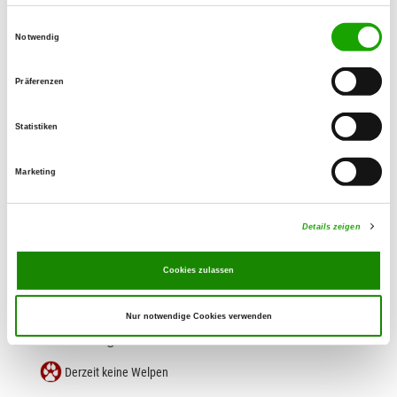
Zuchtstätte: vom Natzental
Einwilligungsauswahl
Notwendig
Wasenstr. 46
Details
78054 Villingen-Schwenningen
Präferenzen
Derzeit keine Welpen
Statistiken
Zuchtstätte: Drachenjäger
Marketing
Körnerstr. 65
Details
78628 Rottweil
Details zeigen
Derzeit keine Welpen
Cookies zulassen
Zuchtstätte: vom Wieselsberg
Hauptstr. 59
Nur notwendige Cookies verwenden
Details
78086 Brigachtal
Derzeit keine Welpen