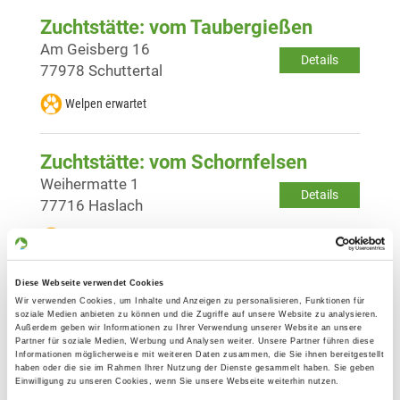
Zuchtstätte: vom Taubergießen
Am Geisberg 16
Details
77978 Schuttertal
Welpen erwartet
Zuchtstätte: vom Schornfelsen
Weihermatte 1
Details
77716 Haslach
Welpen erwartet
Diese Webseite verwendet Cookies
Zuchtstätte: vom White Canyon
Wir verwenden Cookies, um Inhalte und Anzeigen zu personalisieren, Funktionen für
Weissengraben 1
soziale Medien anbieten zu können und die Zugriffe auf unsere Website zu analysieren.
Details
Außerdem geben wir Informationen zu Ihrer Verwendung unserer Website an unsere
77978 Schuttertal
Partner für soziale Medien, Werbung und Analysen weiter. Unsere Partner führen diese
Informationen möglicherweise mit weiteren Daten zusammen, die Sie ihnen bereitgestellt
haben oder die sie im Rahmen Ihrer Nutzung der Dienste gesammelt haben. Sie geben
Welpen erwartet
Einwilligung zu unseren Cookies, wenn Sie unsere Webseite weiterhin nutzen.