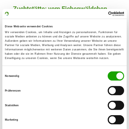
Zuchtstätte: vom Eichenwäldchen
Silberseestr. 3
Details
02999 Lohsa OT Mortka
Diese Webseite verwendet Cookies
Wir verwenden Cookies, um Inhalte und Anzeigen zu personalisieren, Funktionen für
Derzeit keine Welpen
soziale Medien anbieten zu können und die Zugriffe auf unsere Website zu analysieren.
Außerdem geben wir Informationen zu Ihrer Verwendung unserer Website an unsere
Partner für soziale Medien, Werbung und Analysen weiter. Unsere Partner führen diese
Informationen möglicherweise mit weiteren Daten zusammen, die Sie ihnen bereitgestellt
Zuchtstätte: vom Drachenfjäll
haben oder die sie im Rahmen Ihrer Nutzung der Dienste gesammelt haben. Sie geben
Spremberger Weg 71
Einwilligung zu unseren Cookies, wenn Sie unsere Webseite weiterhin nutzen.
Details
02959 Schleife-Rohne
Einwilligungsauswahl
Derzeit keine Welpen
Notwendig
Präferenzen
Zuchtstätte: vom Neiße-Wolf
Hauptstr. 25
Details
Statistiken
02929 Rothenburg
Derzeit keine Welpen
Marketing