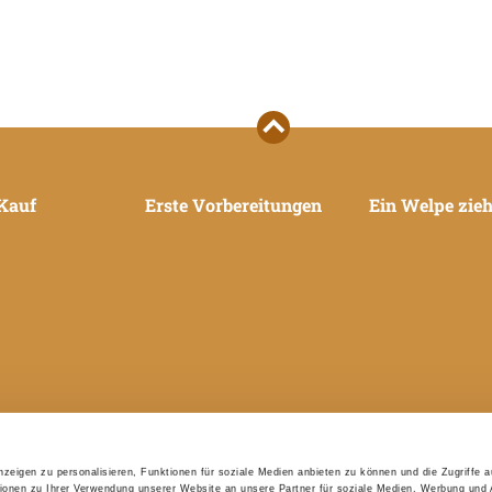
Kauf
Erste Vorbereitungen
Ein Welpe zieh
zeigen zu personalisieren, Funktionen für soziale Medien anbieten zu können und die Zugriffe 
ionen zu Ihrer Verwendung unserer Website an unsere Partner für soziale Medien, Werbung und 