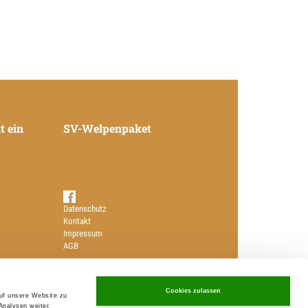
t ein
SV-Welpenpaket
Datenschutz
Kontakt
Impressum
AGB
Ortsgruppen in Deutschland
Züchter Deutscher Schäferhunde
Cookies zulassen
Deutsche Schäferhundwelpen
auf unsere Website zu
kaufen – Angebote
Analysen weiter.