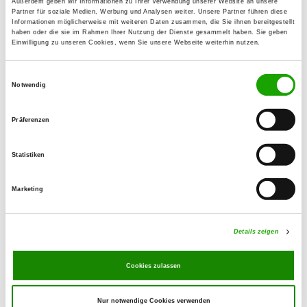
Außerdem geben wir Informationen zu Ihrer Verwendung unserer Website an unsere
Partner für soziale Medien, Werbung und Analysen weiter. Unsere Partner führen diese
Zuchtstätte: vom MOLBITZER HOF
Informationen möglicherweise mit weiteren Daten zusammen, die Sie ihnen bereitgestellt
Zetzschaer Str. 24
haben oder die sie im Rahmen Ihrer Nutzung der Dienste gesammelt haben. Sie geben
Details
Einwilligung zu unseren Cookies, wenn Sie unsere Webseite weiterhin nutzen.
04617 Rositz OT Molbitz
Derzeit keine Welpen
Einwilligungsauswahl
Notwendig
Zuchtstätte: vom Haus Bock (Ost)
Präferenzen
Zetzschdorf 14
Details
06712 Gutenborn OT Zetzschdorf
Statistiken
Derzeit keine Welpen
Marketing
Zuchtstätte: Montoya's
Details zeigen
Untermolbitzer Str. 4
Details
04617 Rositz OT Molbitz
Cookies zulassen
Derzeit keine Welpen
Nur notwendige Cookies verwenden