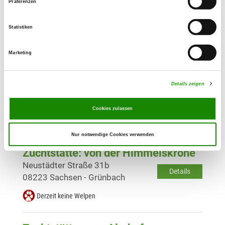
Zuchtstätte: von der Angelika
Präferenzen
Auer Weg 14
Details
08324 Bockau
Statistiken
Derzeit keine Welpen
Marketing
Zuchtstätte: vom Haus Angel
Details zeigen
Siedlung 34
Details
09221 Neukirchen
Cookies zulassen
Derzeit keine Welpen
Nur notwendige Cookies verwenden
Zuchtstätte: von der Himmelskrone
Neustädter Straße 31b
Details
08223 Sachsen - Grünbach
Derzeit keine Welpen