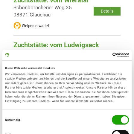
Zuchtstätte: vom Wieratal
Schönbörnchener Weg 35
Details
08371 Glauchau
Welpen erwartet
Zuchtstätte: vom Ludwigseck
Ludwigstr. 1
Details
08393 Meerane
Diese Webseite verwendet Cookies
Welpen erwartet
Wir verwenden Cookies, um Inhalte und Anzeigen zu personalisieren, Funktionen für
soziale Medien anbieten zu können und die Zugriffe auf unsere Website zu analysieren.
Außerdem geben wir Informationen zu Ihrer Verwendung unserer Website an unsere
Partner für soziale Medien, Werbung und Analysen weiter. Unsere Partner führen diese
Zuchtstätte: von der Pelzmühle
Informationen möglicherweise mit weiteren Daten zusammen, die Sie ihnen bereitgestellt
Hohensteiner Str. 35 a
haben oder die sie im Rahmen Ihrer Nutzung der Dienste gesammelt haben. Sie geben
Details
Einwilligung zu unseren Cookies, wenn Sie unsere Webseite weiterhin nutzen.
09117 Chemnitz
Derzeit keine Welpen
Einwilligungsauswahl
Notwendig