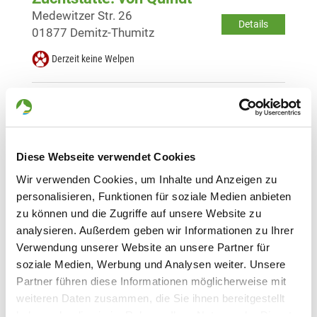
Medewitzer Str. 26
Details
01877 Demitz-Thumitz
Derzeit keine Welpen
Zuchtstätte: vom Wesenitztal
Lindenstr. 1
Details
01833 Porschendorf
Diese Webseite verwendet Cookies
Derzeit keine Welpen
Wir verwenden Cookies, um Inhalte und Anzeigen zu
personalisieren, Funktionen für soziale Medien anbieten
Zuchtstätte: vom Lausaer Stern
zu können und die Zugriffe auf unsere Website zu
Königsbrücker Landstr. 380
analysieren. Außerdem geben wir Informationen zu Ihrer
Details
01108 Dresden
Verwendung unserer Website an unsere Partner für
soziale Medien, Werbung und Analysen weiter. Unsere
Derzeit keine Welpen
Partner führen diese Informationen möglicherweise mit
weiteren Daten zusammen, die Sie ihnen bereitgestellt
haben oder die sie im Rahmen Ihrer Nutzung der Dienste