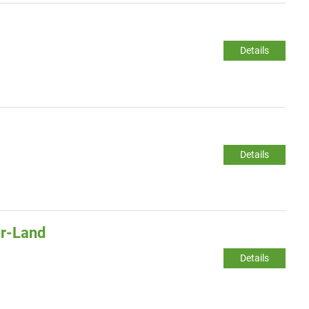
Details
Details
er-Land
Details