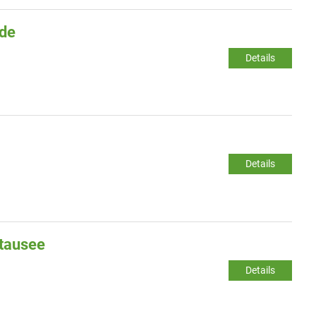
nde
Details
Details
Stausee
Details