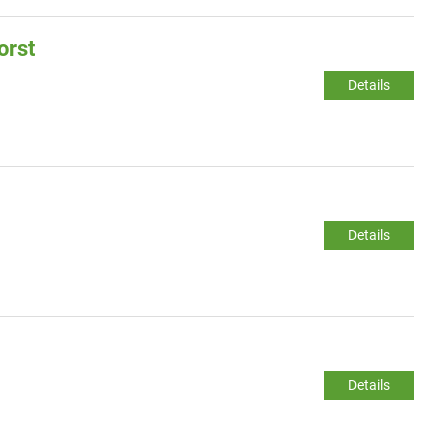
orst
Details
Details
Details