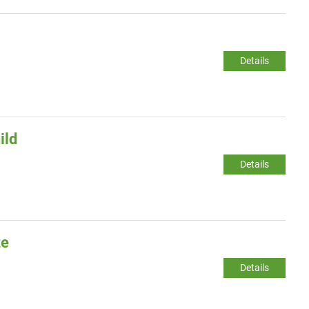
Details
ild
Details
ze
Details