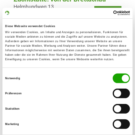
Helmbundweg 13
Details
74243 Langenbrettach
Welpen erwartet
Diese Webseite verwendet Cookies
Wir verwenden Cookies, um Inhalte und Anzeigen zu personalisieren, Funktionen für
soziale Medien anbieten zu können und die Zugriffe auf unsere Website zu analysieren.
Außerdem geben wir Informationen zu Ihrer Verwendung unserer Website an unsere
Zuchtstätte: vom Zwinger am
Partner für soziale Medien, Werbung und Analysen weiter. Unsere Partner führen diese
Sindelbach
Informationen möglicherweise mit weiteren Daten zusammen, die Sie ihnen bereitgestellt
haben oder die sie im Rahmen Ihrer Nutzung der Dienste gesammelt haben. Sie geben
Brühlstr. 22
Einwilligung zu unseren Cookies, wenn Sie unsere Webseite weiterhin nutzen.
Details
74653 Ingelfingen
Einwilligungsauswahl
Derzeit keine Welpen
Notwendig
Präferenzen
Zuchtstätte: vom Ruschemer Wehr
Johann-Sebastian-Bach-Str. 37
Details
Statistiken
74219 Möckmühl
Derzeit keine Welpen
Marketing