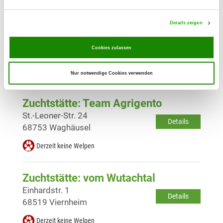
Details zeigen
Zuchtstätte: von der Roterau
Hoferstr. 8 A
Details
Cookies zulassen
68789 St. Leon-Rot
Welpen erwartet
Nur notwendige Cookies verwenden
Zuchtstätte: Team Agrigento
St.-Leoner-Str. 24
Details
68753 Waghäusel
Derzeit keine Welpen
Zuchtstätte: vom Wutachtal
Einhardstr. 1
Details
68519 Viernheim
Derzeit keine Welpen