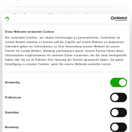
Zuchtstätte: Team Marzuk
Uhlandstrasse 28
Details
68519 Viernheim
Diese Webseite verwendet Cookies
Wir verwenden Cookies, um Inhalte und Anzeigen zu personalisieren, Funktionen für
Welpen erwartet
soziale Medien anbieten zu können und die Zugriffe auf unsere Website zu analysieren.
Außerdem geben wir Informationen zu Ihrer Verwendung unserer Website an unsere
Partner für soziale Medien, Werbung und Analysen weiter. Unsere Partner führen diese
Informationen möglicherweise mit weiteren Daten zusammen, die Sie ihnen bereitgestellt
Zuchtstätte: vom Ketscher Wald
haben oder die sie im Rahmen Ihrer Nutzung der Dienste gesammelt haben. Sie geben
Einwilligung zu unseren Cookies, wenn Sie unsere Webseite weiterhin nutzen.
Jargeauring 48
Details
68799 Reilingen
Einwilligungsauswahl
Notwendig
Welpen erwartet
Präferenzen
Zuchtstätte: von der Stadt Mosbach
Am Pfadacker 7
Statistiken
Details
64646 Heppenheim
Marketing
Welpen erwartet