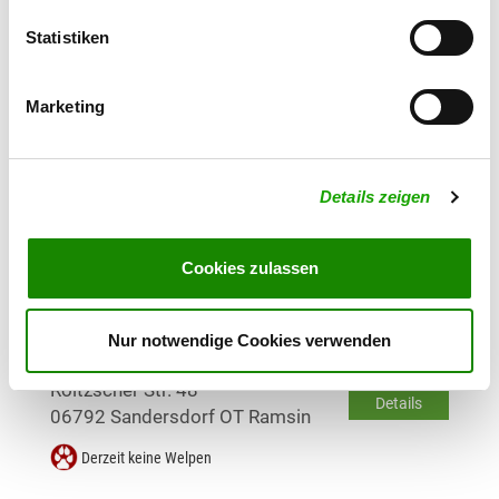
Zuchtstätte: vom Hohenleinaer Land
Statistiken
Pfarrgasse 1
Details
04509 Krostitz
Marketing
Derzeit keine Welpen
Zuchtstätte: von den Leinewiesen
Details zeigen
Querstr. 11
Details
06749 Bitterfeld
Cookies zulassen
Derzeit keine Welpen
Nur notwendige Cookies verwenden
Zuchtstätte: von Sankt Raphael
Roitzscher Str. 48
Details
06792 Sandersdorf OT Ramsin
Derzeit keine Welpen