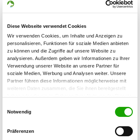
Zuchtstätte: vom Niemberger Eck
Neue Siedlung 12
Details
06188 Landsberg OT Niemberg
Diese Webseite verwendet Cookies
Welpen erwartet
Wir verwenden Cookies, um Inhalte und Anzeigen zu
personalisieren, Funktionen für soziale Medien anbieten
zu können und die Zugriffe auf unsere Website zu
Zuchtstätte: vom Zadlitzbruch
analysieren. Außerdem geben wir Informationen zu Ihrer
Schmiedebergerstraße 18b
Details
Verwendung unserer Website an unsere Partner für
04849 Bad Düben
soziale Medien, Werbung und Analysen weiter. Unsere
Derzeit keine Welpen
Partner führen diese Informationen möglicherweise mit
weiteren Daten zusammen, die Sie ihnen bereitgestellt
haben oder die sie im Rahmen Ihrer Nutzung der Dienste
Zuchtstätte: vom Marderhorst
gesammelt haben. Sie geben Einwilligung zu unseren
Einwilligungsauswahl
Zum Osterberg 16
Cookies, wenn Sie unsere Webseite weiterhin nutzen.
Notwendig
Details
06774 Muldestausee
Derzeit keine Welpen
Präferenzen