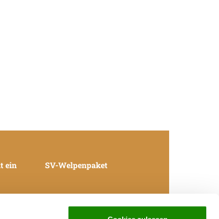
t ein
SV-Welpenpaket