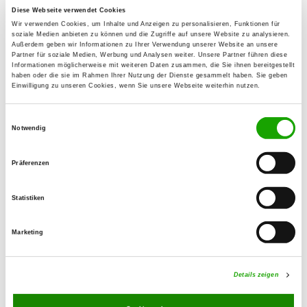
Diese Webseite verwendet Cookies
Zuchtstätte: vom Forsthäuser Land
Wir verwenden Cookies, um Inhalte und Anzeigen zu personalisieren, Funktionen für
Bodenweg 1
soziale Medien anbieten zu können und die Zugriffe auf unsere Website zu analysieren.
Details
Außerdem geben wir Informationen zu Ihrer Verwendung unserer Website an unsere
35066 Frankenberg
Partner für soziale Medien, Werbung und Analysen weiter. Unsere Partner führen diese
Informationen möglicherweise mit weiteren Daten zusammen, die Sie ihnen bereitgestellt
Derzeit keine Welpen
haben oder die sie im Rahmen Ihrer Nutzung der Dienste gesammelt haben. Sie geben
Einwilligung zu unseren Cookies, wenn Sie unsere Webseite weiterhin nutzen.
Zuchtstätte: vom Lerchenscheid
Einwilligungsauswahl
Notwendig
Ederstr. 19
Details
35066 Frankenberg
Präferenzen
Derzeit keine Welpen
Statistiken
Zuchtstätte: vom Team Donsbach
Marketing
Mühlstr. 32
Details
35686 Dillenburg
Details zeigen
Derzeit keine Welpen