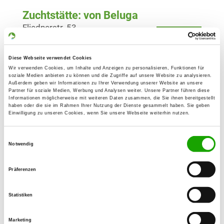
Zuchtstätte: von Beluga
Fliednerstr. 53
Details
65191 Wiesbaden
Derzeit keine Welpen
Diese Webseite verwendet Cookies
Wir verwenden Cookies, um Inhalte und Anzeigen zu personalisieren, Funktionen für
soziale Medien anbieten zu können und die Zugriffe auf unsere Website zu analysieren.
Außerdem geben wir Informationen zu Ihrer Verwendung unserer Website an unsere
Zuchtstätte: von der Bermbacher
Partner für soziale Medien, Werbung und Analysen weiter. Unsere Partner führen diese
Informationen möglicherweise mit weiteren Daten zusammen, die Sie ihnen bereitgestellt
Scheune
haben oder die sie im Rahmen Ihrer Nutzung der Dienste gesammelt haben. Sie geben
Am Tiefen Graben 10
Einwilligung zu unseren Cookies, wenn Sie unsere Webseite weiterhin nutzen.
Details
65529 Waldems
Einwilligungsauswahl
Derzeit keine Welpen
Notwendig
Präferenzen
Zuchtstätte: von den
Mosbachwiesen
Statistiken
Lohmühlweg 15
Details
65187 Wiesbaden
Marketing