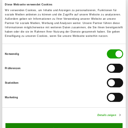
Diese Webseite verwendet Cookies
Zuchtstätte: vom Grabfeldgau
Wir verwenden Cookies, um Inhalte und Anzeigen zu personalisieren, Funktionen für
Am Wethfeld 17
soziale Medien anbieten zu können und die Zugriffe auf unsere Website zu analysieren.
Details
Außerdem geben wir Informationen zu Ihrer Verwendung unserer Website an unsere
97616 Bad Neustadt
Partner für soziale Medien, Werbung und Analysen weiter. Unsere Partner führen diese
Informationen möglicherweise mit weiteren Daten zusammen, die Sie ihnen bereitgestellt
haben oder die sie im Rahmen Ihrer Nutzung der Dienste gesammelt haben. Sie geben
Welpen erwartet
Einwilligung zu unseren Cookies, wenn Sie unsere Webseite weiterhin nutzen.
Zuchtstätte: von Walenius
Einwilligungsauswahl
Notwendig
Nüdlingerstr. 11
Details
97720 Nüdlingen /Haard
Präferenzen
Derzeit keine Welpen
Statistiken
Zuchtstätte: of the Bavarian Dream
Marketing
Märzgasse 2
Details
97711 Maßbach
Details zeigen
Derzeit keine Welpen