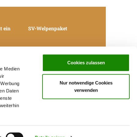
t ein
SV-Welpenpaket
Cookies zulassen
Datenschutz
le Medien
Kontakt
Impressum
ir
AGB
Nur notwendige Cookies
, Werbung
Ortsgruppen in Deutschland
verwenden
ren Daten
Züchter Deutscher Schäferhunde
ienste
Deutsche Schäferhundwelpen
weiterhin
kaufen – Angebote