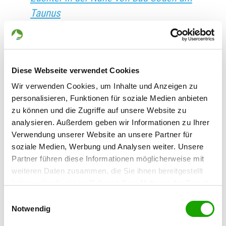
Taunus
Züchter in der Nähe von Bad Soden-
Salmünster
Züchter in der Nähe von Bad Sooden-
Diese Webseite verwendet Cookies
Allendorf
Wir verwenden Cookies, um Inhalte und Anzeigen zu
Züchter in der Nähe von Bad
personalisieren, Funktionen für soziale Medien anbieten
Staffelstein
zu können und die Zugriffe auf unsere Website zu
Züchter in der Nähe von Bad Sulza
analysieren. Außerdem geben wir Informationen zu Ihrer
Züchter in der Nähe von Bad Säckingen
Verwendung unserer Website an unsere Partner für
soziale Medien, Werbung und Analysen weiter. Unsere
Züchter in der Nähe von Bad Sülze
Partner führen diese Informationen möglicherweise mit
Züchter in der Nähe von Bad Teinach-
weiteren Daten zusammen, die Sie ihnen bereitgestellt
Zavelstein
haben oder die sie im Rahmen Ihrer Nutzung der Dienste
Züchter in der Nähe von Bad Tennstedt
gesammelt haben. Sie geben Einwilligung zu unseren
Einwilligungsauswahl
Cookies, wenn Sie unsere Webseite weiterhin nutzen.
Züchter in der Nähe von Bad Tölz
Notwendig
Züchter in der Nähe von Bad Urach