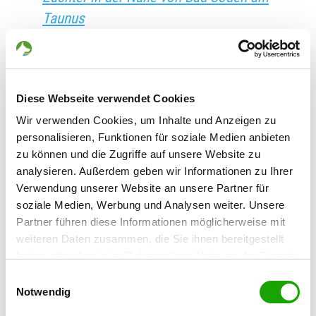
Taunus
Züchter in der Nähe von Bad Soden-
Salmünster
Züchter in der Nähe von Bad Sooden-
Diese Webseite verwendet Cookies
Allendorf
Wir verwenden Cookies, um Inhalte und Anzeigen zu
Züchter in der Nähe von Bad
personalisieren, Funktionen für soziale Medien anbieten
Staffelstein
zu können und die Zugriffe auf unsere Website zu
Züchter in der Nähe von Bad Sulza
analysieren. Außerdem geben wir Informationen zu Ihrer
Züchter in der Nähe von Bad Säckingen
Verwendung unserer Website an unsere Partner für
soziale Medien, Werbung und Analysen weiter. Unsere
Züchter in der Nähe von Bad Sülze
Partner führen diese Informationen möglicherweise mit
Züchter in der Nähe von Bad Teinach-
weiteren Daten zusammen, die Sie ihnen bereitgestellt
Zavelstein
haben oder die sie im Rahmen Ihrer Nutzung der Dienste
Züchter in der Nähe von Bad Tennstedt
gesammelt haben. Sie geben Einwilligung zu unseren
Einwilligungsauswahl
Cookies, wenn Sie unsere Webseite weiterhin nutzen.
Züchter in der Nähe von Bad Tölz
Notwendig
Züchter in der Nähe von Bad Urach