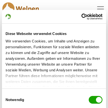
MENU
Schäferhundwelpen in
Diese Webseite verwendet Cookies
Mallentin
Wir verwenden Cookies, um Inhalte und Anzeigen zu
1 Züchter mit aktuellen Angeboten für
personalisieren, Funktionen für soziale Medien anbieten
Schäferhundwelpen gefunden
zu können und die Zugriffe auf unsere Website zu
analysieren. Außerdem geben wir Informationen zu Ihrer
Verwendung unserer Website an unsere Partner für
Zuchtstätte: von Schloß Bothmer
soziale Medien, Werbung und Analysen weiter. Unsere
Grevesmühlener Str. 24a
Details
Partner führen diese Informationen möglicherweise mit
23936 Mallentin
weiteren Daten zusammen, die Sie ihnen bereitgestellt
Welpen zur Verfügung
haben oder die sie im Rahmen Ihrer Nutzung der Dienste
gesammelt haben. Sie geben Einwilligung zu unseren
Einwilligungsauswahl
Cookies, wenn Sie unsere Webseite weiterhin nutzen.
Notwendig