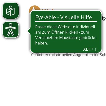
Welp
Schäferhundwelpen in
0 Züchter mit aktuellen Angeboten für S